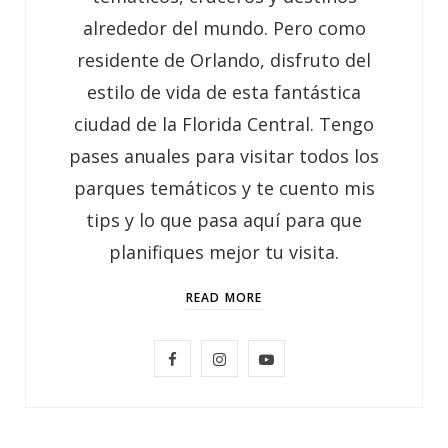
alrededor del mundo. Pero como
residente de Orlando, disfruto del
estilo de vida de esta fantástica
ciudad de la Florida Central. Tengo
pases anuales para visitar todos los
parques temáticos y te cuento mis
tips y lo que pasa aquí para que
planifiques mejor tu visita.
READ MORE
F
I
Y
a
n
o
c
s
u