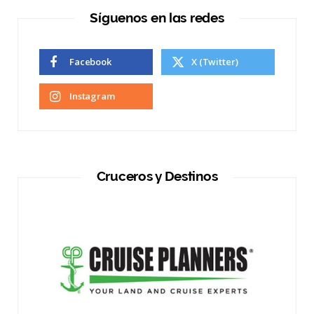
e
t
T
Síguenos en las redes
b
a
u
Facebook
X (Twitter)
o
g
b
o
r
e
Instagram
k
a
m
Cruceros y Destinos