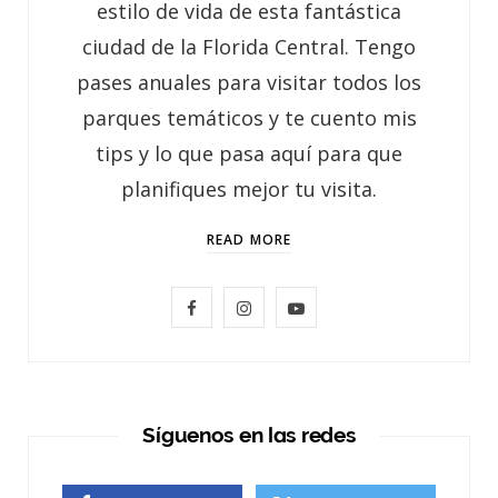
estilo de vida de esta fantástica
ciudad de la Florida Central. Tengo
pases anuales para visitar todos los
parques temáticos y te cuento mis
tips y lo que pasa aquí para que
planifiques mejor tu visita.
READ MORE
F
I
Y
a
n
o
c
s
u
e
t
T
Síguenos en las redes
b
a
u