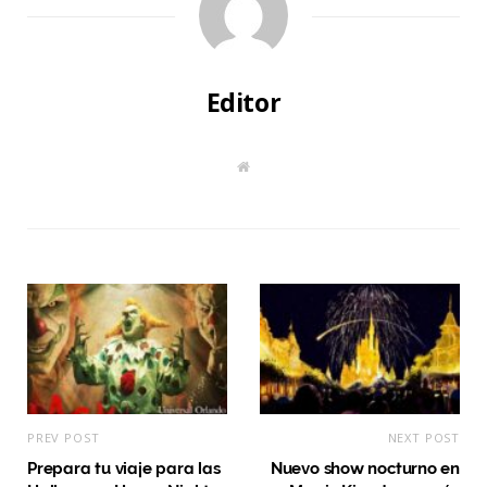
Editor
W
e
b
s
i
t
e
PREV POST
NEXT POST
Prepara tu viaje para las
Nuevo show nocturno en