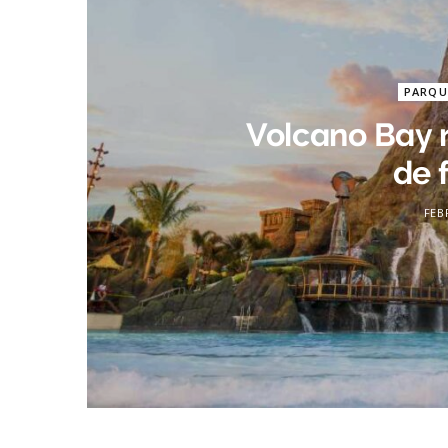
PARQU
Volcano Bay 
de 
FEB