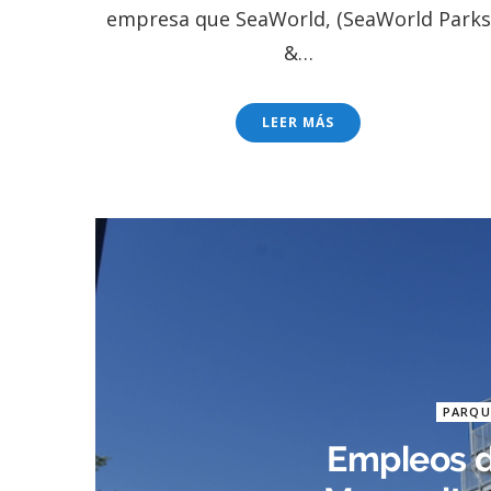
empresa que SeaWorld, (SeaWorld Parks
&…
LEER MÁS
PARQU
Empleos d