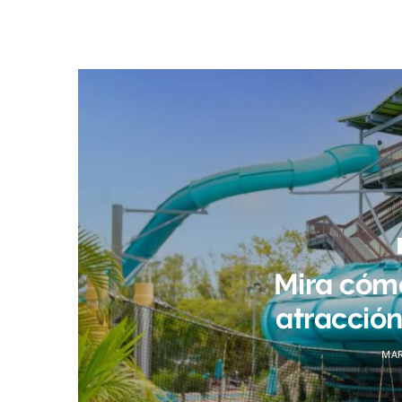
Mira cóm
atracció
MAR