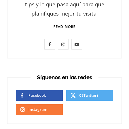
tips y lo que pasa aquí para que
planifiques mejor tu visita.
READ MORE
F
I
Y
a
n
o
c
s
u
e
t
T
Síguenos en las redes
b
a
u
Facebook
X (Twitter)
o
g
b
o
r
e
Instagram
k
a